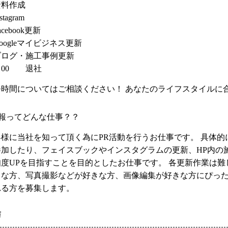
料作成 
stagram
cebook更新 
oogleマイビジネス更新 
ログ・施工事例更新 
：00　　退社 
務時間についてはご相談ください！ あなたのライフスタイルに
報ってどんな仕事？？ 
客様に当社を知って頂く為にPR活動を行うお仕事です。 具体
参加したり、フェイスブックやインスタグラムの更新、HP内の
知度UPを目指すことを目的としたお仕事です。 各更新作業は
きな方、写真撮影などが好きな方、画像編集が好きな方にぴった
る方を募集します。 
与