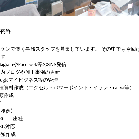
事内容
チケンで働く事務スタッフを募集しています。 その中でも今回
ます！
stagramやFacebook等のSNS発信
P内ブログや施工事例の更新 
oogleマイビジネス等の管理 
種資料作成（エクセル・パワーポイント・イラレ・canva等） 
類作成 
ど
務例】 
00～　出社 
EL対応
類作成 