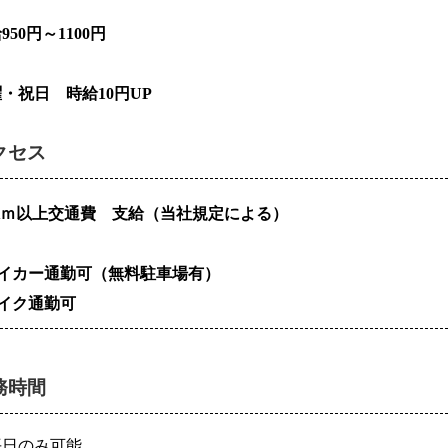
950円～1100円
・祝日　時給10円UP
クセス
2Kｍ以上交通費　支給（当社規定による）
マイカー通勤可（無料駐車場有）
バイク通勤可
務時間
平日のみ可能