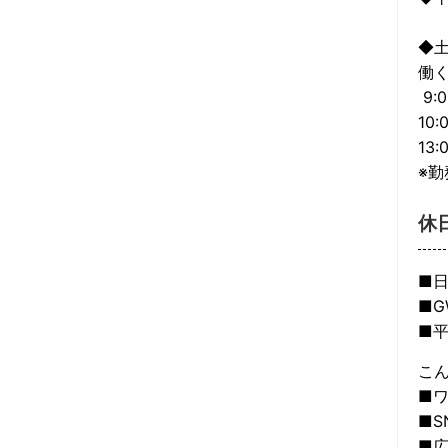
◆
働く
9:0
10:
13:
※
休
■
■
■平
こ
■
■S
■