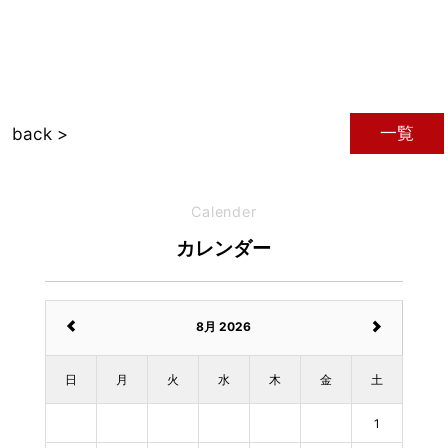
一覧
back >
Calender
カレンダー
8月 2026
日
月
火
水
木
金
土
1