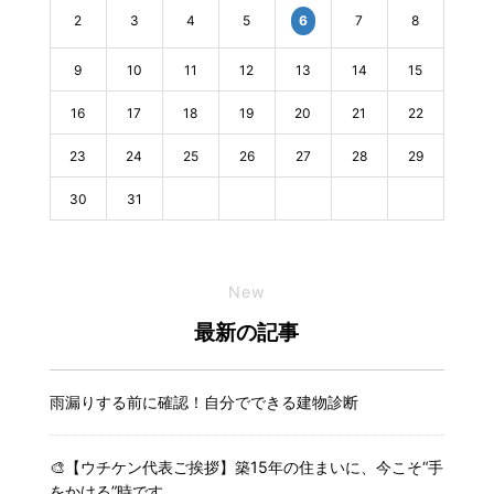
2
3
4
5
7
8
6
9
10
11
12
13
14
15
16
17
18
19
20
21
22
23
24
25
26
27
28
29
30
31
New
最新の記事
雨漏りする前に確認！自分でできる建物診断
🎨【ウチケン代表ご挨拶】築15年の住まいに、今こそ“手
をかける”時です