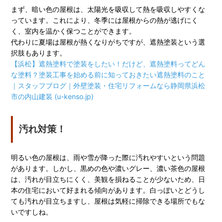
まず、暗い色の屋根は、太陽光を吸収して熱を吸収しやすくな
っています。これにより、冬季には屋根からの熱が逃げにく
く、室内を温かく保つことができます。
代わりに夏場は屋根が熱くなりがちですが、遮熱塗装という選
択肢もあります。
【浜松】遮熱塗料で塗装をしたい！だけど、遮熱塗料ってどん
な塗料？塗装工事を始める前に知っておきたい遮熱塗料のこと
｜スタッフブログ｜外壁塗装・住宅リフォームなら静岡県浜松
市の内山建装 (u-kenso.jp)
汚れ対策！
明るい色の屋根は、雨や雪が降った際に汚れやすいという問題
があります。しかし、黒めの色や濃いグレー、濃い茶色の屋根
は、汚れが目立ちにくく、美観を損ねることが少ないため、日
本の住宅において好まれる傾向があります。白っぽいとどうし
ても汚れが目立ちますし、屋根は気軽に掃除できる場所でもな
いですしね。